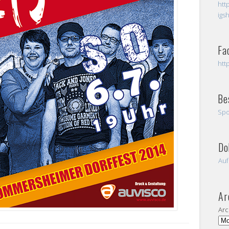
htt
igs
Fa
htt
Be
Spo
Do
Auf
Ar
Arc