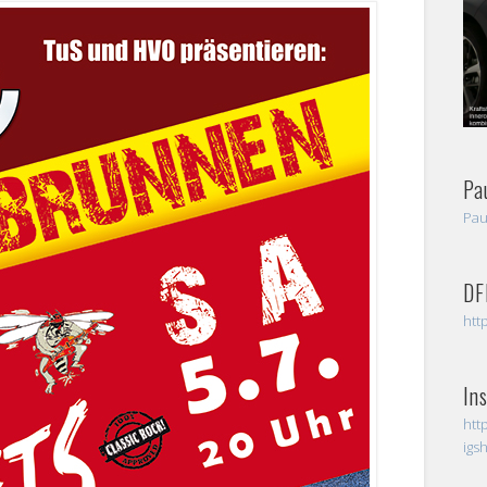
Pa
Pau
DF
htt
In
htt
ig