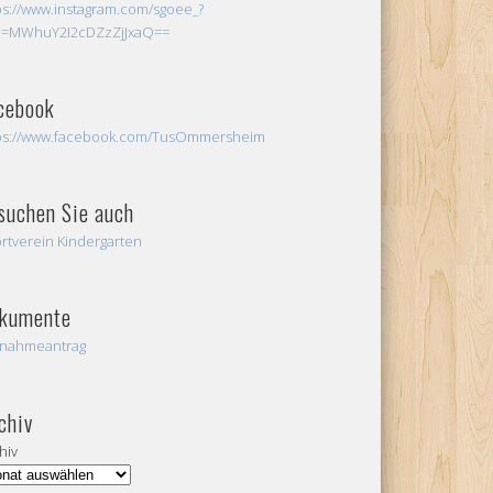
ps://www.instagram.com/sgoee_?
h=MWhuY2I2cDZzZjJxaQ==
cebook
ps://www.facebook.com/TusOmmersheim
suchen Sie auch
rtverein Kindergarten
kumente
nahmeantrag
chiv
hiv