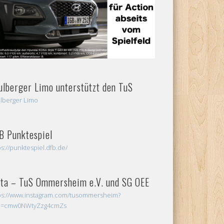
ulberger Limo unterstützt den TuS
lberger Limo
B Punktespiel
ps://punktespiel.dfb.de/
sta – TuS Ommersheim e.V. und SG OEE
ps://www.instagram.com/tusommersheim?
sh=cmw0NWtyZzg4cmZs