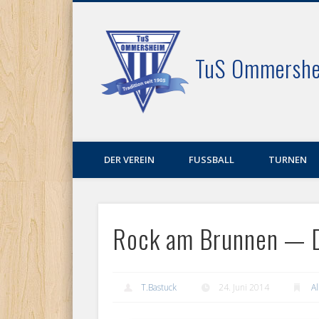
Facebook
TuS Ommershe
DER VEREIN
FUSSBALL
TURNEN
Rock am Brunnen — D
T.Bastuck
24. Juni 2014
A