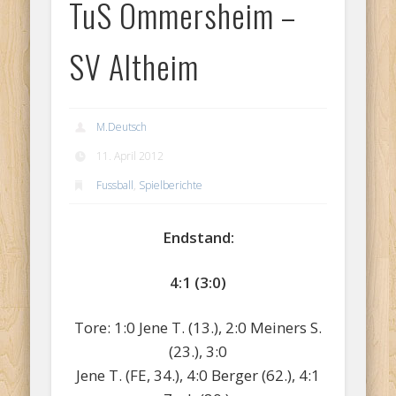
TuS Ommersheim –
SV Altheim
M.Deutsch
11. April 2012
Fussball
,
Spielberichte
Endstand:
4:1 (3:0)
Tore: 1:0 Jene T. (13.), 2:0 Meiners S.
(23.), 3:0
Jene T. (FE, 34.), 4:0 Berger (62.), 4:1