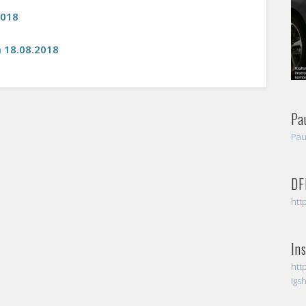
2018
 18.08.2018
Pa
Pau
DF
htt
In
htt
ig