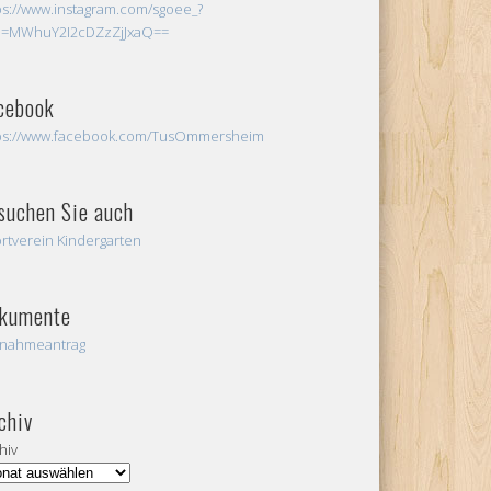
ps://www.instagram.com/sgoee_?
h=MWhuY2I2cDZzZjJxaQ==
cebook
ps://www.facebook.com/TusOmmersheim
suchen Sie auch
rtverein Kindergarten
kumente
nahmeantrag
chiv
hiv