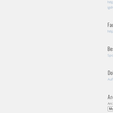
htt
igs
Fa
htt
Be
Spo
Do
Auf
Ar
Arc