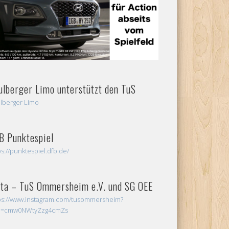
ulberger Limo unterstützt den TuS
lberger Limo
B Punktespiel
ps://punktespiel.dfb.de/
sta – TuS Ommersheim e.V. und SG OEE
ps://www.instagram.com/tusommersheim?
sh=cmw0NWtyZzg4cmZs